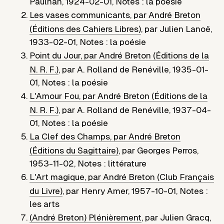
Paulhan
,
1924-02-01
,
Notes : la poésie
Les vases communicants, par André Breton
(Éditions des Cahiers Libres)
,
par
Julien Lanoë
,
1933-02-01
,
Notes : la poésie
Point du Jour, par André Breton (Éditions de la
N. R. F.)
,
par
A. Rolland de Renéville
,
1935-01-
01
,
Notes : la poésie
L'Amour Fou, par André Breton (Éditions de la
N. R. F.)
,
par
A. Rolland de Renéville
,
1937-04-
01
,
Notes : la poésie
La Clef des Champs, par André Breton
(Éditions du Sagittaire)
,
par
Georges Perros
,
1953-11-02
,
Notes : littérature
L'Art magique, par André Breton (Club Français
du Livre)
,
par
Henry Amer
,
1957-10-01
,
Notes :
les arts
(André Breton) Plénièrement
,
par
Julien Gracq
,