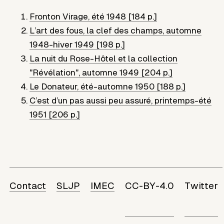
Fronton Virage
,
été 1948 [184 p.]
L’art des fous, la clef des champs
,
automne
1948-hiver 1949 [198 p.]
La nuit du Rose-Hôtel et la collection
"Révélation"
,
automne 1949 [204 p.]
Le Donateur
,
été-automne 1950 [188 p.]
C’est d’un pas aussi peu assuré
,
printemps-été
1951 [206 p.]
Contact
SLJP
IMEC
CC-BY-4.0
Twitter