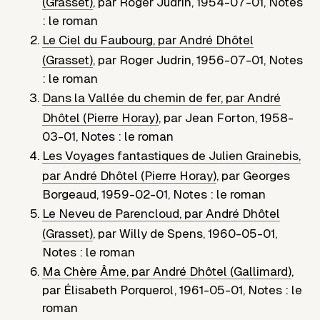
(Grasset)
,
par
Roger Judrin
,
1954-07-01
,
Notes
: le roman
Le Ciel du Faubourg, par André Dhôtel
(Grasset)
,
par
Roger Judrin
,
1956-07-01
,
Notes
: le roman
Dans la Vallée du chemin de fer, par André
Dhôtel (Pierre Horay)
,
par
Jean Forton
,
1958-
03-01
,
Notes : le roman
Les Voyages fantastiques de Julien Grainebis,
par André Dhôtel (Pierre Horay)
,
par
Georges
Borgeaud
,
1959-02-01
,
Notes : le roman
Le Neveu de Parencloud, par André Dhôtel
(Grasset)
,
par
Willy de Spens
,
1960-05-01
,
Notes : le roman
Ma Chère Âme, par André Dhôtel (Gallimard)
,
par
Élisabeth Porquerol
,
1961-05-01
,
Notes : le
roman