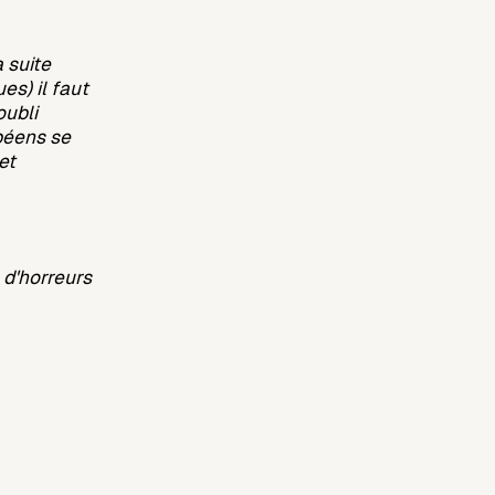
 suite
s) il faut
oubli
opéens se
et
 d'horreurs