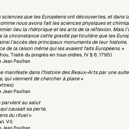
s sciences que les Européens ont découvertes, et dans la
comme nous avons fait les sciences physiques et chimique
emier lieu la rhétorique et les arts de la réflexion. Mais l’
ns la circonstance cette gravité particulière que les Eur
ainsi l’accès des principaux monuments de leur histoire, 
ence de la raison même qui les avaient faits Européens
. »
u, Traité du progrès en tous ordres, IV § 6, 1795)
e Jean Paulhan
e manifeste dans l'histoire des Beaux-Arts par une suite
s, qui viennent de chercher à plaire
»
ettres)
e Jean Paulhan
parvient au salut
qui causait sa perte
,
sens du rituel
»
n. VI)
e Jean Paulhan