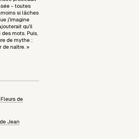
nsée - toutes
nmoins si lâches
que j'imagine
jouterait qu'il
 des mots. Puis,
ure de mythe ;
 de naître. »
 Fleurs de
 de Jean