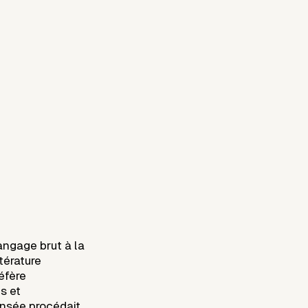
langage brut à la
térature
réfère
es et
ensée procédait