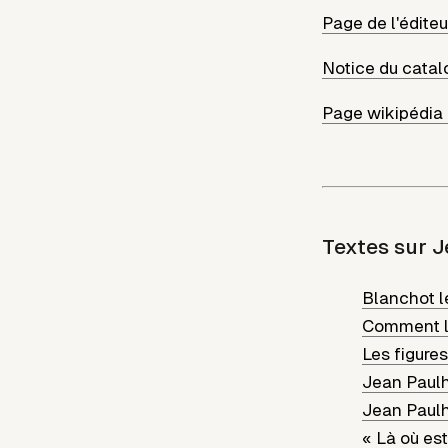
Page de l'éditeu
Notice du catal
Page wikipédia 
Texte
s
sur J
Blanchot l
Comment la
Les figures
Jean Paulh
Jean Paulha
« Là où est