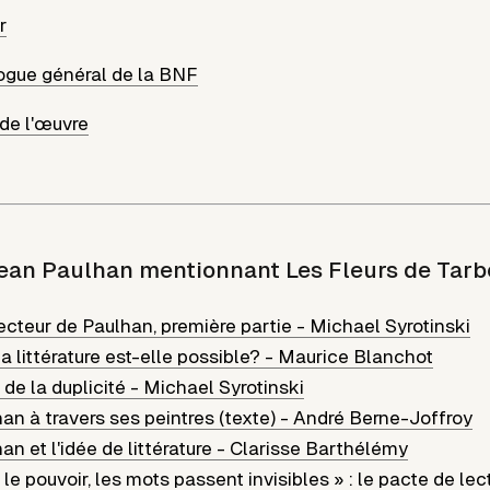
r
ogue général de la BNF
de l'œuvre
ean Paulhan mentionnant
Les Fleurs de Tarb
ecteur de Paulhan, première partie
-
Michael Syrotinski
 littérature est-elle possible?
-
Maurice Blanchot
 de la duplicité
-
Michael Syrotinski
an à travers ses peintres (texte)
-
André Berne-Joffroy
n et l'idée de littérature
-
Clarisse Barthélémy
 le pouvoir, les mots passent invisibles » : le pacte de le