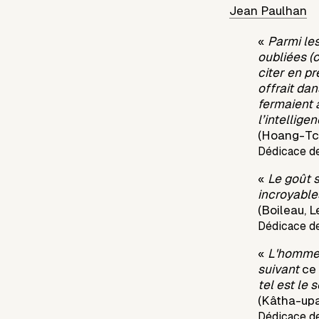
Jean Paulhan
«
Parmi le
oubliées (
citer en pr
offrait da
fermaient 
l’intellig
(Hoang-Tcho
Dédicace d
«
Le goût s
incroyable
(Boileau, L
Dédicace d
«
L'homme 
suivant
ce
tel est le 
(Kâtha-upa
Dédicace d