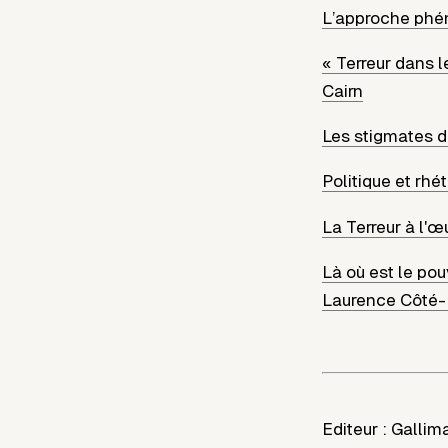
L’approche phé
« Terreur dans le
Cairn
Les stigmates d
Politique et rh
La Terreur à l'œu
Là où est le pou
Laurence Côté-
Editeur :
Gallim