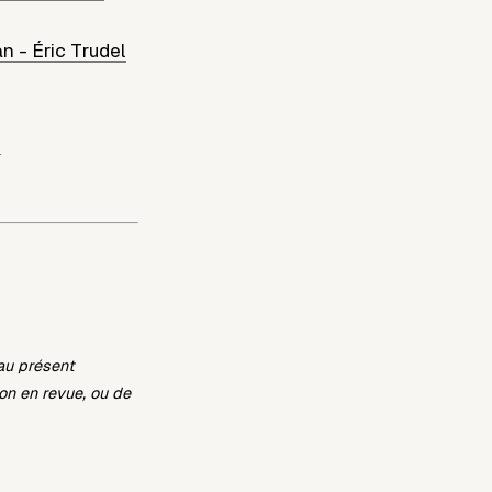
an
-
Éric Trudel
i
 au présent
on en revue, ou de