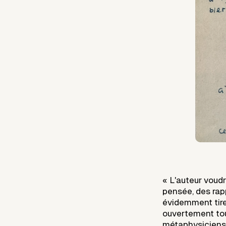
« L'auteur voudr
pensée, des rapp
évidemment tirera
ouvertement tout 
métaphysiciens 