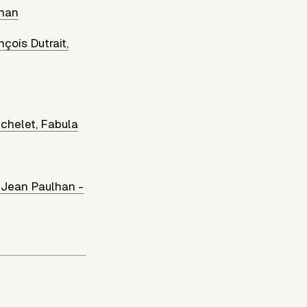
lhan
nçois Dutrait,
ichelet, Fabula
e Jean Paulhan -