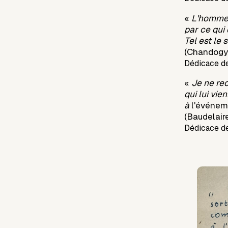
«
L'homme 
par ce qui 
Tel est le 
(Chandogy
Dédicace d
«
Je ne rec
qui lui vi
à
l'événe
(Baudelaire
Dédicace de