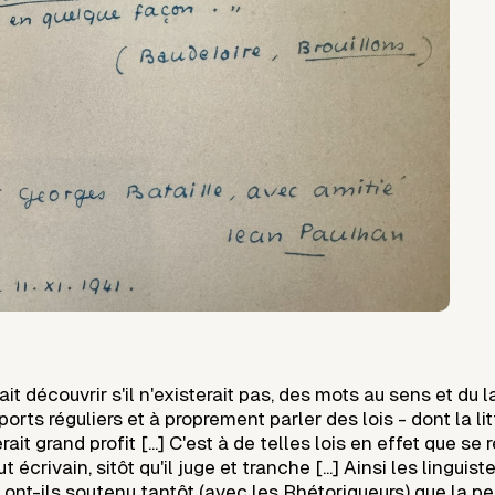
ait découvrir s'il n'existerait pas, des mots au sens et du 
orts réguliers et à proprement parler des lois - dont la lit
it grand profit [...] C'est à de telles lois en effet que se 
écrivain, sitôt qu'il juge et tranche [...] Ainsi les linguist
ont-ils soutenu tantôt (avec les Rhétoriqueurs) que la p