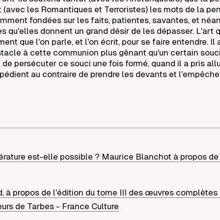
t (avec les Romantiques et Terroristes) les mots de la pe
mment fondées sur les faits, patientes, savantes, et néa
es qu'elles donnent un grand désir de les dépasser. L'art 
nt que l'on parle, et l'on écrit, pour se faire entendre. Il a
bstacle à cette communion plus gênant qu'un certain souci
é de persécuter ce souci une fois formé, quand il a pris all
xpédient au contraire de prendre les devants et l'empêcher
érature est-elle possible ? Maurice Blanchot à propos de
d, à propos de l'édition du tome III des œuvres complètes
eurs de Tarbes - France Culture