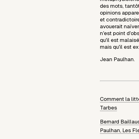
des mots, tantô
opinions appare
et contradictoir
avouerait naïveme
n'est point d'o
qu'il est malais
mais qu'il est e
Jean Paulhan.
Comment la litt
Tarbes
Bernard Baillau
Paulhan, Les Fl