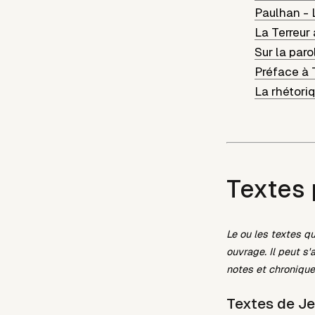
Paulhan
-
La Terreur
Sur la par
Préface à 
La rhétori
Textes 
Le ou les textes q
ouvrage. Il peut s'
notes et chronique
Textes de
Je