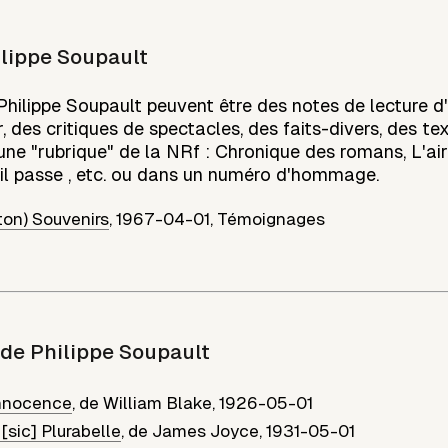
lippe Soupault
Philippe Soupault peuvent être des notes de lecture d
 des critiques de spectacles, des faits-divers, des texte
une "rubrique" de la NRf : Chronique des romans, L'air
l passe , etc. ou dans un numéro d'hommage.
ton) Souvenirs
,
1967-04-01
,
Témoignages
 de
Philippe Soupault
innocence
,
de
William Blake
,
1926-05-01
[sic] Plurabelle
,
de
James Joyce
,
1931-05-01