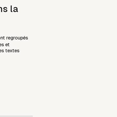
ns la
ont regroupés
es et
les textes