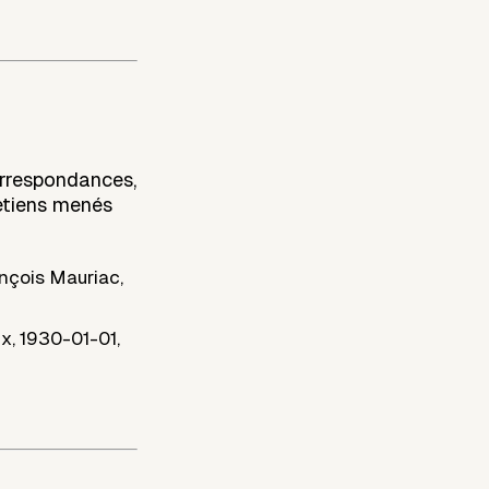
orrespondances,
retiens menés
nçois Mauriac
,
ux
,
1930-01-01
,