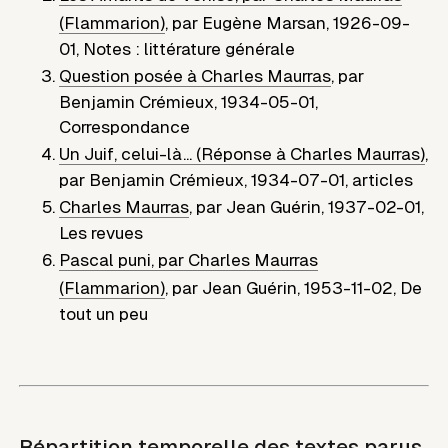
(Flammarion)
,
par
Eugène Marsan
,
1926-09-
01
,
Notes : littérature générale
Question posée à Charles Maurras
,
par
Benjamin Crémieux
,
1934-05-01
,
Correspondance
Un Juif, celui-là... (Réponse à Charles Maurras)
,
par
Benjamin Crémieux
,
1934-07-01
,
articles
Charles Maurras
,
par
Jean Guérin
,
1937-02-01
,
Les revues
Pascal puni, par Charles Maurras
(Flammarion)
,
par
Jean Guérin
,
1953-11-02
,
De
tout un peu
Répartition temporelle des textes parus