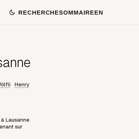
RECHERCHE
SOMMAIRE
EN
usanne
ölfli
Henry
ut à Lausanne
enant sur