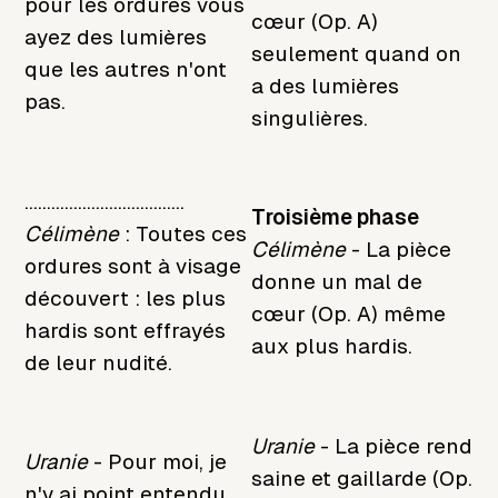
pour les ordures vous
cœur (Op. A)
ayez des lumières
seulement quand on
que les autres n'ont
a des lumières
pas.
singulières.
....................................
Troisième phase
Célimène
: Toutes ces
Célimène
- La pièce
ordures sont à visage
donne un mal de
découvert : les plus
cœur (Op. A) même
hardis sont effrayés
aux plus hardis.
de leur nudité.
Uranie
- La pièce rend
Uranie
- Pour moi, je
saine et gaillarde (Op.
n'y ai point entendu