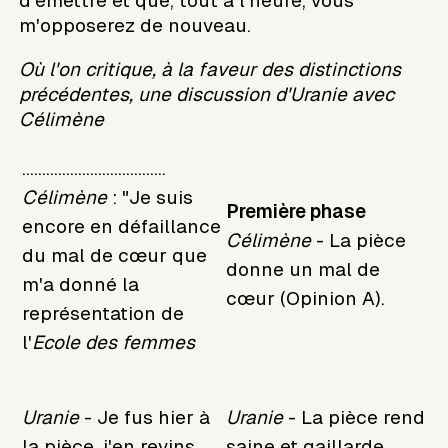
d'émettre et que, tout à l'heure, vous
m'opposerez de nouveau.
Où l'on critique, à la faveur des distinctions
précédentes, une discussion d'Uranie avec
Célimène
....................................
Célimène
: "Je suis
Première phase
encore en défaillance
Célimène
- La pièce
du mal de cœur que
donne un mal de
m'a donné la
cœur (Opinion A).
représentation de
l'
Ecole des femmes
Uranie
- Je fus hier à
Uranie
- La pièce rend
la pièce, j'en revins
saine et gaillarde