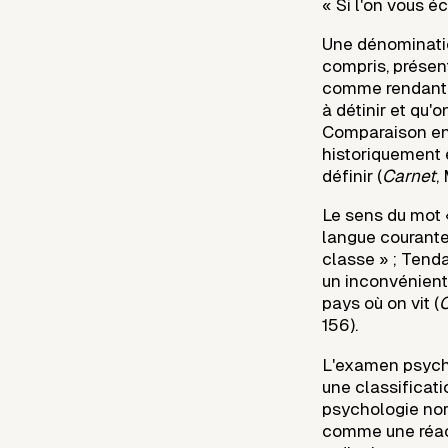
« Si l'on vous éco
Une dénominati
compris, présen
comme rendant
à détinir et qu'
Comparaison en
historiquement 
définir (
Carnet
,
Le sens du mot «
langue courante
classe » ; Tend
un inconvénient
pays où on vit (
C
156).
L'examen psych
une classificati
psychologie nor
comme une réac