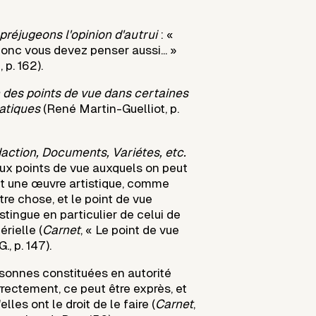
éjugeons l'opinion d'autrui
: «
donc vous devez penser aussi... »
 p. 162).
des points de vue dans certaines
ratiques
(René Martin-Guelliot, p.
daction, Documents, Variétes, etc.
eux points de vue auxquels on peut
t une œuvre artistique, comme
re chose, et le point de vue
stingue en particulier de celui de
érielle (
Carnet
, « Le point de vue
., p. 147).
sonnes constituées en autorité
rectement, ce peut être exprès, et
lles ont le droit de le faire (
Carnet
,