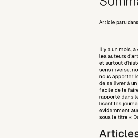
Sommai
Article paru dan
Il y a un mois,
les auteurs d'a
et surtout d'hist
sens inverse, n
nous apporter le
de se livrer à u
facile de le fair
rapporté dans le
lisant les journa
évidemment auss
sous le titre « 
Article