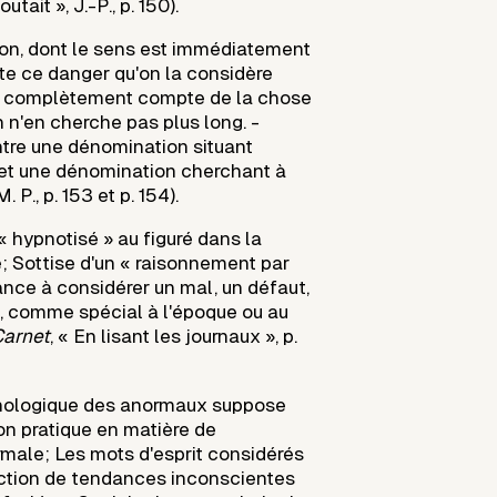
utait », J.-P., p. 150).
on, dont le sens est immédiatement
te ce danger qu'on la considère
 complètement compte de la chose
on n'en cherche pas plus long. -
tre une dénomination situant
et une dénomination cherchant à
 M. P., p. 153 et p. 154).
 hypnotisé » au figuré dans la
; Sottise d'un « raisonnement par
ance à considérer un mal, un défaut,
, comme spécial à l'époque ou au
arnet
, « En lisant les journaux », p.
ologique des anormaux suppose
on pratique en matière de
male; Les mots d'esprit considérés
tion de tendances inconscientes