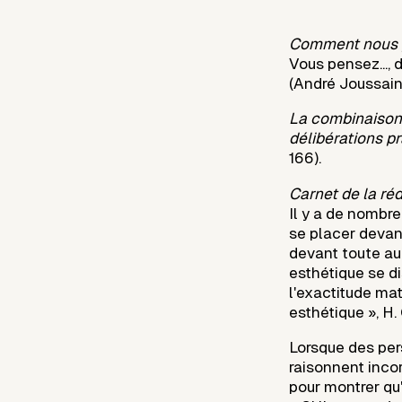
Comment nous pr
Vous pensez..., 
(André Joussain,
La combinaison 
délibérations p
166).
Carnet de la ré
Il y a de nombr
se placer devan
devant toute aut
esthétique se di
l'exactitude mat
esthétique », H. G
Lorsque des per
raisonnent incor
pour montrer qu'e