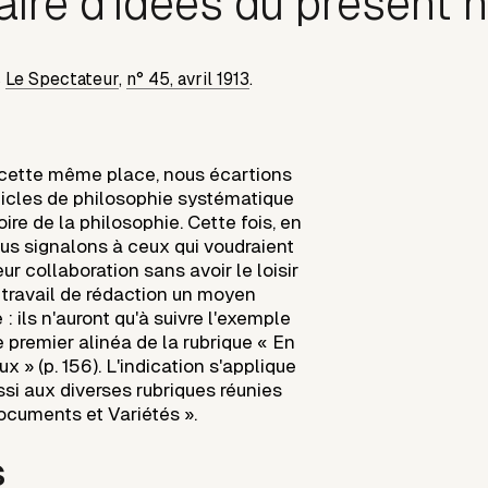
re d'idées du présent 
s
Le Spectateur
,
n° 45, avril 1913
.
 à cette même place, nous écartions
rticles de philosophie systématique
oire de la philosophie. Cette fois, en
ous signalons à ceux qui voudraient
ur collaboration sans avoir le loisir
n travail de rédaction un moyen
e : ils n'auront qu'à suivre l'exemple
 premier alinéa de la rubrique « En
ux » (p. 156). L'indication s'applique
i aux diverses rubriques réunies
Documents et Variétés ».
s