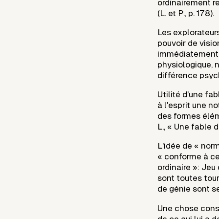
ordinairement r
(L. et P., p. 178).
Les explorateurs
pouvoir de visio
immédiatement a
physiologique, 
différence psych
Utilité d'une fa
à l'esprit une n
des formes éléme
L., « Une fable d
L'idée de « norm
« conforme à ce 
ordinaire »: Jeu
sont toutes tour
de génie sont seul
Une chose conse
de ce qui lui a d