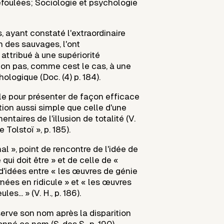
efoulées; Sociologie et psychologie
, ayant constaté l'extraordinaire
n des sauvages, l'ont
ttribué à une supériorité
non pas, comme cest le cas, à une
ologique (Doc. (4) p. 184).
ble pour présenter de façon efficace
otion aussi simple que celle d'une
ntaires de l'illusion de totalité (V.
e Tolstoï », p. 185).
al », point de rencontre de l'idée de
qui doit être » et de celle de «
 d'idées entre « les œuvres de génie
nées en ridicule » et « les œuvres
es... » (V. H., p. 186).
rve son nom après la disparition
onné ce nom (S. des S., p. 190).