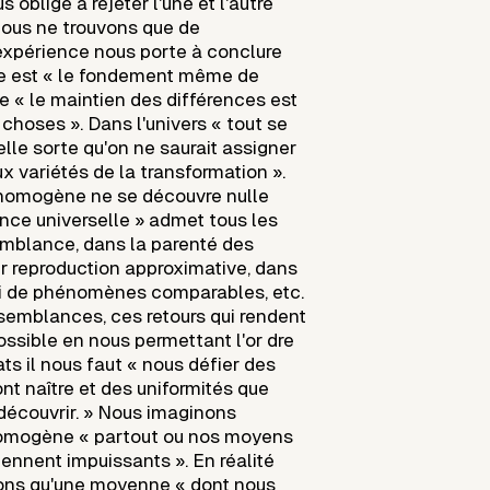
 oblige à rejeter l'une et l'autre
nous ne trouvons que de
'expérience nous porte à conclure
ne est « le fondement même de
ue « le maintien des différences est
s choses ». Dans l'univers « tout se
lle sorte qu'on ne saurait assigner
x variétés de la transformation ».
'homogène ne se découvre nulle
rence universelle » admet tous les
mblance, dans la parenté des
ur reproduction approximative, dans
ini de phénomènes comparables, etc.
semblances, ces retours qui rendent
ossible en nous permettant l'or dre
ts il nous faut « nous défier des
font naître et des uniformités que
découvrir. » Nous imaginons
'homogène « partout ou nos moyens
ennent impuissants ». En réalité
ons qu'une moyenne « dont nous