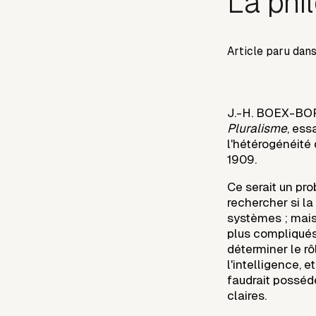
La phi
Article paru dan
J.-H. BOEX-BORE
Pluralisme
, ess
l'hétérogénéité
1909.
Ce serait un pr
rechercher si l
systèmes ; mais
plus compliqués. 
déterminer le rô
l'intelligence, e
faudrait posséd
claires.