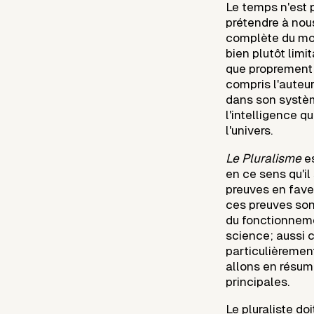
Le temps n'est 
prétendre à nou
complète du mond
bien plutôt limit
que proprement 
compris l'auteur
dans son systè
l'intelligence q
l'univers.
Le Pluralisme
es
en ce sens qu'i
preuves en fave
ces preuves son
du fonctionnemen
science; aussi ce
particulièrement
allons en résum
principales.
Le pluraliste do