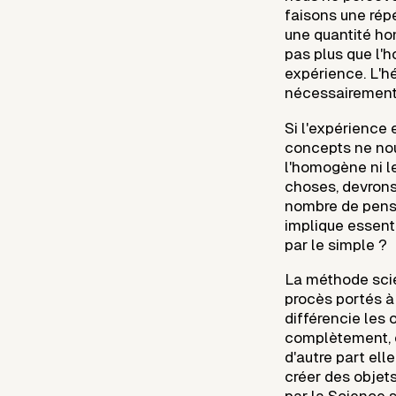
faisons une rép
une quantité ho
pas plus que l'
expérience. L'h
nécessairement 
Si l'expérience 
concepts ne no
l'homogène ni l
choses, devron
nombre de pens
implique essent
par le simple ?
La méthode scien
procès portés à 
différencie les 
complètement, e
d'autre part ell
créer des objets
par la Science s