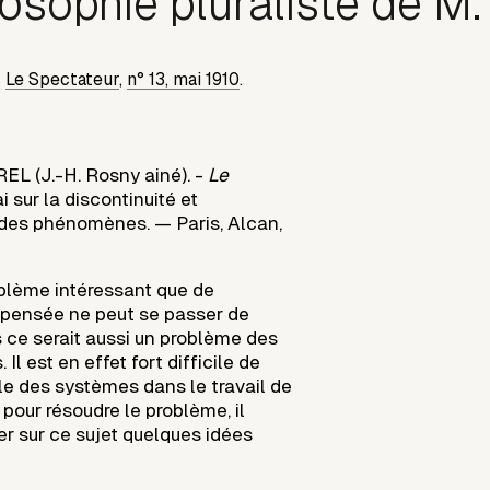
losophie pluraliste de M
s
Le Spectateur
,
n° 13, mai 1910
.
L (J.-H. Rosny ainé). -
Le
ai sur la discontinuité et
 des phénomènes. — Paris, Alcan,
oblème intéressant que de
a pensée ne peut se passer de
 ce serait aussi un problème des
Il est en effet fort difficile de
le des systèmes dans le travail de
t pour résoudre le problème, il
er sur ce sujet quelques idées