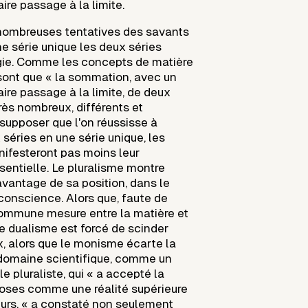
aire passage à la limite.
nombreuses tentatives des savants
ne série unique les deux séries
gie. Comme les concepts de matière
 sont que « la sommation, avec un
raire passage à la limite, de deux
très nombreux, différents et
 supposer que l'on réussisse à
séries en une série unique, les
ifesteront pas moins leur
essentielle. Le pluralisme montre
avantage de sa position, dans le
conscience. Alors que, faute de
ommune mesure entre la matière et
le dualisme est forcé de scinder
x, alors que le monisme écarte la
domaine scientifique, comme un
 pluraliste, qui « a accepté la
hoses comme une réalité supérieure
lleurs, « a constaté non seulement