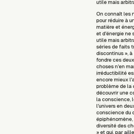
utile mais arbitr
On connaît les 
pour réduire à u
matière et éner
et d'énergie ne
utile mais arbit
séries de faits 
discontinus », à
fondre ces deux 
choses n'en man
irréductibilité 
encore mieux l'
problème de la 
découvrir une c
la conscience, 
l'univers en deu
conscience du 
épiphénomène, le
diversité des c
» et qui, par ai