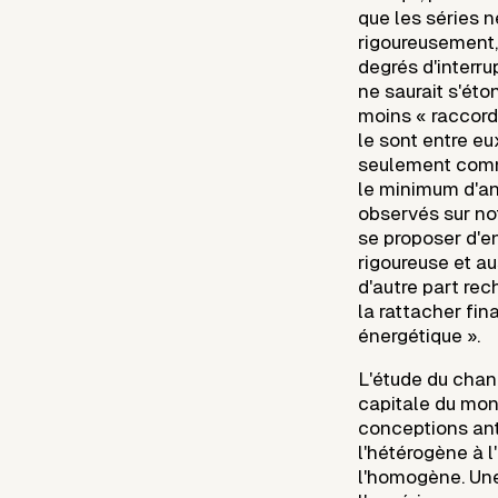
que les séries n
rigoureusement,
degrés d'interrup
ne saurait s'ét
moins « raccord
le sont entre eu
seulement comm
le minimum d'an
observés sur notr
se proposer d'en
rigoureuse et au
d'autre part rec
la rattacher fin
énergétique ».
L'étude du chan
capitale du moni
conceptions ant
l'hétérogène à 
l'homogène. Une