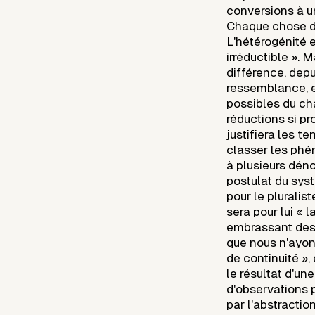
conversions à 
Chaque chose di
L'hétérogénité e
irréductible ». 
différence, depu
ressemblance, e
possibles du ch
réductions si pr
justifiera les t
classer les phé
à plusieurs dén
postulat du syst
pour le pluralist
sera pour lui « 
embrassant des 
que nous n'ayon
de continuité »
le résultat d'u
d'observations p
par l'abstractio