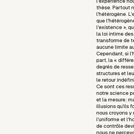
l'expérience nous
thèse. Partout 
l'hétérogène. L
que l'hétérogè
l'existence », q
la loi intime de
transforme de te
aucune limite au
Cependant, si l
part, la « diffé
degrés de resse
structures et le
le retour indéf
Ce sont ces res
notre science p
et la mesure; ma
illusions qu'ils 
nous croyons y 
l'uniforme et l
de contrôle devi
nous ne percev