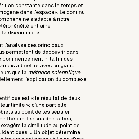
étition constante dans le temps et
mogène dans l'espace». Le continu
homogène ne s'adapte à notre
étérogénéité entraîne
la discontinuité.
et l'analyse des principaux
us permettent de découvrir dans
e commencement ni la fin des
s-nous admettre avec un grand
eurs que la
méthode scientifique
iellement l'explication du complexe
tifique est « le résultat de deux
leur limite »: d'une part elle
objets au point de les séparer
n théorie, les uns des autres,
e exagère la similitude au point de
 identiques. « Un objet déterminé
e trouve ainsi obtenu à l'aide d'une