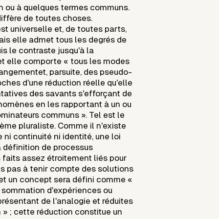
un ou à quelques termes communs.
ffère de toutes choses.
st universelle et, de toutes parts,
Mais elle admet tous les degrés de
is le contraste jusqu'à la
t elle comporte « tous les modes
angementet, parsuite, des pseudo-
oches d'une réduction réelle qu'elle
entatives des savants s'efforçant de
nomènes en les rapportant à un ou
ominateurs communs ». Tel est le
ème pluraliste. Comme il n'existe
e ni continuité ni identité, une loi
la définition de processus
faits assez étroitement liés pour
s pas à tenir compte des solutions
, et un concept sera défini comme «
ne sommation d'expériences ou
résentant de l'analogie et réduites
n » ; cette réduction constitue un