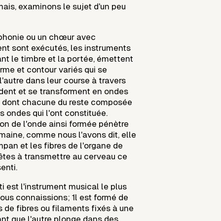
ais, examinons le sujet d'un peu
phonie ou un chœur avec
 sont exécutés, les instruments
vant le timbre et la portée, émettent
rme et contour variés qui se
 l'autre dans leur course à travers
ndent et se transforment en ondes
e dont chacune du reste composée
 ondes qui l'ont constituée.
ion de l'onde ainsi formée pénètre
umaine, comme nous l'avons dit, elle
pan et les fibres de l'organe de
rêtes à transmettre au cerveau ce
enti.
i est l'instrument musical le plus
ous connaissions; 1l est formé de
rs de fibres ou filaments fixés à une
nt que l'autre plonge dans des