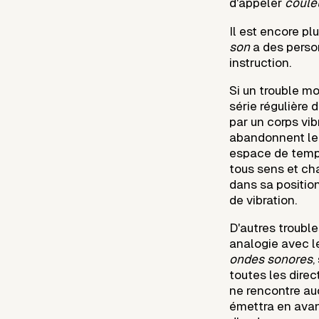
d'appeler
coule
Il est encore plu
son
a des perso
instruction.
Si un trouble mo
série régulière
par un corps vib
abandonnent leu
espace de temps
tous sens et ch
dans sa position
de vibration.
D'autres trouble
analogie avec le
ondes sonores
,
toutes les direct
ne rencontre auc
émettra en ava