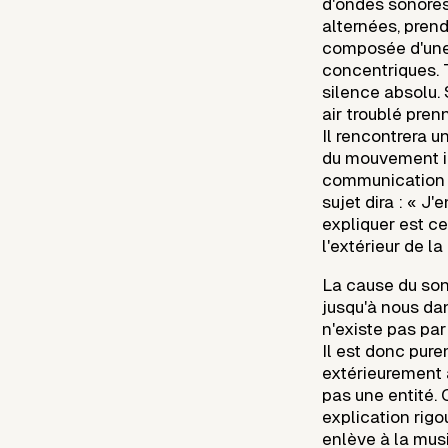
d'ondes sonores 
alternées, prend
composée d'une
concentriques. 
silence absolu. 
air troublé pren
Il rencontrera 
du mouvement im
communication p
sujet dira : « J
expliquer est ceci
l'extérieur de la 
La cause du son
jusqu'à nous dan
n'existe pas pa
Il est donc pur
extérieurement à
pas une entité.
explication rig
enlève à la mus