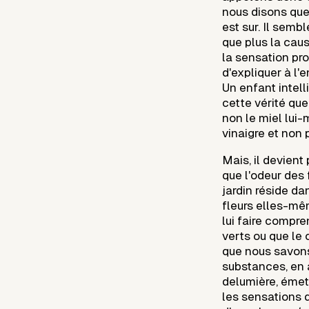
nous disons que 
est sur. Il sem
que plus la cau
la sensation prod
d'expliquer à l'e
Un enfant intelli
cette vérité que
non le miel lui
vinaigre et non 
Mais, il devient 
que l'odeur des 
jardin réside da
fleurs elles-mêm
lui faire compr
verts ou que le 
que nous savons
substances, en 
delumière, émet
les sensations