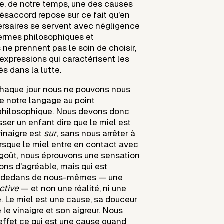
ue, de notre temps, une des causes
désaccord repose sur ce fait qu'en
ersaires se servent avec négligence
termes philosophiques et
s ne prennent pas le soin de choisir,
s expressions qui caractérisent les
s dans la lutte.
chaque jour nous ne pouvons nous
re notre langage au point
 philosophique. Nous devons donc
sser un enfant dire que le miel est
vinaigre est
sur
, sans nous arrêter à
orsque le miel entre en contact avec
goût, nous éprouvons une sensation
ons d'agréable, mais qui est
u-dedans de nous-mêmes — une
ctive
— et non une réalité, ni une
e. Le miel est une cause, sa douceur
le vinaigre et son aigreur. Nous
ffet ce qui est une cause quand