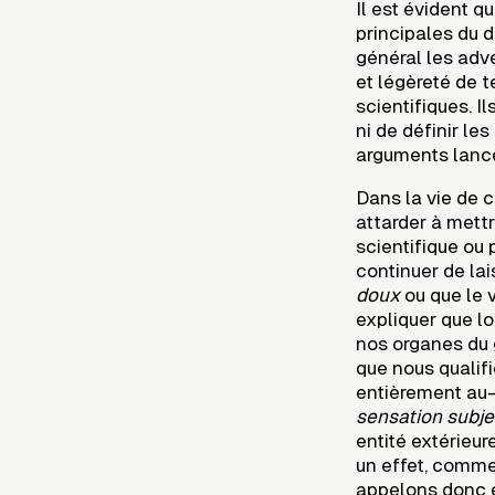
Il est évident q
principales du 
général les adv
et légèreté de 
scientifiques. Il
ni de définir le
arguments lancé
Dans la vie de 
attarder à mett
scientifique ou
continuer de lai
doux
ou que le 
expliquer que l
nos organes du 
que nous qualifi
entièrement a
sensation subje
entité extérieur
un effet, comme 
appelons donc e