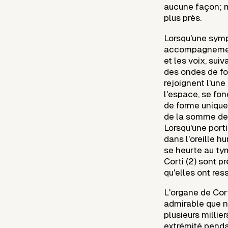
aucune façon; m
plus près.
Lorsqu'une sym
accompagnement
et les voix, sui
des ondes de fo
rejoignent l'une
l'espace, se fo
de forme uniqu
de la somme des
Lorsqu'une port
dans l'oreille h
se heurte au tym
Corti (2) sont p
qu'elles ont ress
L'organe de Cort
admirable que n
plusieurs millie
extrémité penda