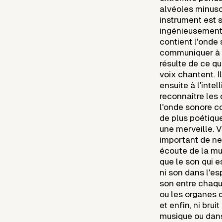
alvéoles minusc
instrument est s
ingénieusement 
contient l'onde 
communiquer à l
résulte de ce qu
voix chantent. I
ensuite à l'inte
reconnaître les 
l'onde sonore c
de plus poétiqu
une merveille. 
important de ne
écoute de la mu
que le son qui es
ni son dans l'esp
son entre chaque
ou les organes d
et enfin, ni bru
musique ou dans