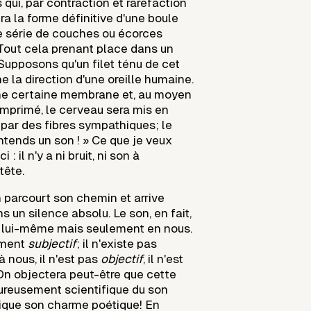
qui, par contraction et raréfaction
ra la forme définitive d'une boule
 série de couches ou écorces
Tout cela prenant place dans un
Supposons qu'un filet ténu de cet
ne la direction d'une oreille humaine.
une certaine membrane et, au moyen
primé, le cerveau sera mis en
ar des fibres sympathiques; le
'entends un son ! » Ce que je veux
 : il n'y a ni bruit, ni son à
tête.
 parcourt son chemin et arrive
s un silence absolu. Le son, en fait,
r lui-même mais seulement en nous.
ement
subjectif
; il n'existe pas
 nous, il n'est pas
objectif
, il n'est
 On objectera peut-être que cette
oureusement scientifique du son
ique son charme poétique! En