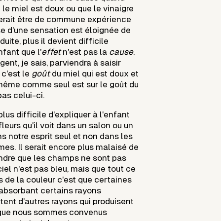
le miel est doux ou que le vinaigre
blerait être de commune expérience
se d'une sensation est éloignée de
uite, plus il devient difficile
nfant que l'
effet
n'est pas la
cause
.
gent, je sais, parviendra à saisir
 c'est le
goût
du miel qui est doux et
-même comme seul est sur le goût du
pas celui-ci.
plus difficile d'expliquer à l'enfant
fleurs qu'il voit dans un salon ou un
ns notre esprit seul et non dans les
es. Il serait encore plus malaisé de
endre que les champs ne sont pas
ciel n'est pas bleu, mais que tout ce
 de la couleur c'est que certaines
absorbant certains rayons
tent d'autres rayons qui produisent
 que nous sommes convenus