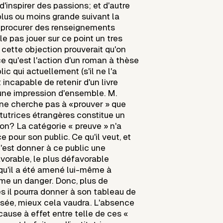
'inspirer des passions; et d'autre
, plus ou moins grande suivant la
e procurer des renseignements
e pas jouer sur ce point un tres
 cette objection prouverait qu'on
 qu'est l'action d'un roman à thèse
ic qui actuellement (s'il ne l'a
 incapable de retenir d'un livre
une impression d'ensemble. M.
ne cherche pas à «prouver » que
itutrices étrangères constitue un
on? La catégorie « preuve » n'a
e pour son public. Ce qu'il veut, et
 c'est donner à ce public une
vorable, le plus défavorable
 qu'il a été amené lui-même à
e un danger. Donc, plus de
 il pourra donner à son tableau de
visée, mieux cela vaudra. L'absence
cause à effet entre telle de ces «