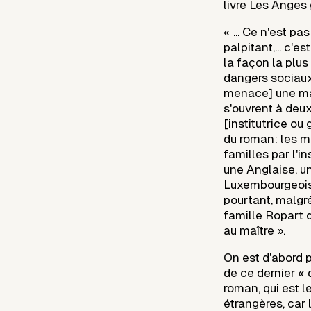
livre Les Anges
« ... Ce n'est pa
palpitant,... c'e
la façon la plus
dangers sociaux 
menace] une mai
s'ouvrent à deu
[institutrice ou
du roman: les 
familles par l'i
une Anglaise, un
Luxembourgeoise,
pourtant, malgré
famille Ropart d
au maître ».
On est d'abord 
de ce dernier « 
roman, qui est l
étrangères, car