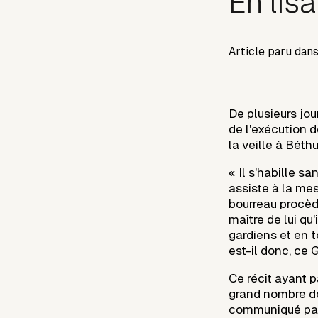
En lis
Article paru dan
De plusieurs jou
de l'exécution 
la veille à Béth
« Il s'habille s
assiste à la me
bourreau procède
maître de lui qu
gardiens et en 
est-il donc, ce 
Ce récit ayant 
grand nombre d
communiqué par