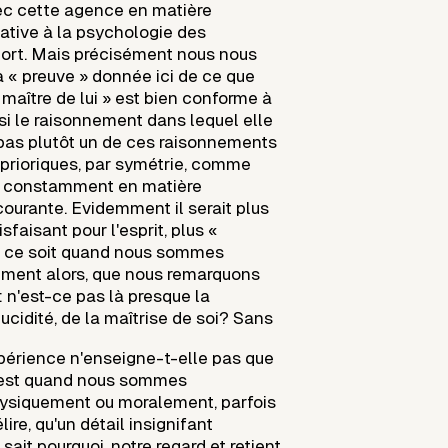
vec cette agence en matière
lative à la psychologie des
rt. Mais précisément nous nous
 « preuve » donnée ici de ce que
maître de lui » est bien conforme à
si le raisonnement dans lequel elle
t pas plutôt un de ces raisonnements
prioriques, par symétrie, comme
s constamment en matière
ourante. Evidemment il serait plus
isfaisant pour l'esprit, plus «
e ce soit quand nous sommes
lement alors, que nous remarquons
: n'est-ce pas là presque la
lucidité, de la maîtrise de soi? Sans
xpérience n'enseigne-t-elle pas que
c'est quand nous sommes
ysiquement ou moralement, parfois
lire, qu'un détail insignifant
sait pourquoi, notre regard et retient