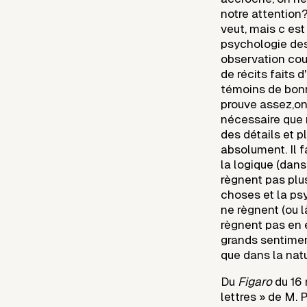
notre attention?
veut, mais c es
psychologie des
observation cou
de récits faits
témoins de bonne
prouve assez,on 
nécessaire que 
des détails et 
absolument. Il f
la logique (dans
règnent pas plu
choses et la psy
ne règnent (ou 
règnent pas en 
grands sentimen
que dans la nat
Du
Figaro
du 16 
lettres » de M. 