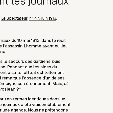
ant les journaux
s
Le Spectateur
,
n° 47, juin 1913
.
rnaux du 10 mai 1913, dans le récit
de l'assassin Lhomme ayant eu lieu
une :
ans le secours des gardiens, puis
sse. Pendant que les aides du
nt à sa toilette, il est tellement
'il remarque l'absence d'un de ses
témoigne son étonnement. Mais, où
Grosjean ?»
paru en termes identiques dans un
e journaux a été vraisemblablement
 une agence. Nous ne prétendons