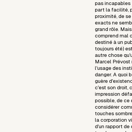
pas incapables d
part la facilité
proximité, de s
exacts ne sembl
grand rôle. Mais
comprend mal ce
destiné à un publ
toujours été) est
autre chose qu'
Marcel Prévost 
l'usage des inst
danger. A quoi b
guère d'existenc
c'est son droit,
impression défa
possible, de ce
considérer comm
touches sombres
la corporation 
d'un rapport de 