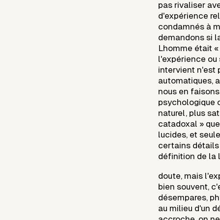
pas rivaliser a
d'expérience re
condamnés à mo
demandons si la
Lhomme était « 
l'expérience ou 
intervient n'es
automatiques, a
nous en faison
psychologique c
naturel, plus sat
catadoxal » qu
lucides, et seu
certains détails
définition de la 
doute, mais l'e
bien souvent, 
désempares, ph
au milieu d'un dé
accroche, on ne 