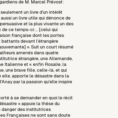
 gardiens de M. Marcel Prévost:
s seulement un livre d'un intérêt
st aussi un livre utile qui dénonce de
 persuasive et la plus vivante un des
de ce temps-ci:... [celui qui
son française dont les portes
x battants devant l'étrangère
 gouvernante] ». Suit un court résumé
malheurs amenés dans quatre
nstitutrice étrangère, une Allemande,
e Italienne et « enfin Rosalie, la
 une brave fille, celle-là, et qui
 elle, apporte le désastre dans la
'Anay par la passion qu'elle inspire
porté à se demander en quoi le récit
désastre » appuie la thèse du
e danger des institutrices
 les Françaises ne sont sans doute