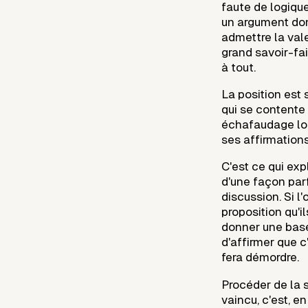
faute de logiqu
un argument dont
admettre la valeu
grand savoir-fai
à tout.
La position est 
qui se contente 
échafaudage logi
ses affirmations
C'est ce qui exp
d'une façon par
discussion. Si l
proposition qu'i
donner une base 
d'affirmer que c'
fera démordre.
Procéder de la so
vaincu, c'est, e