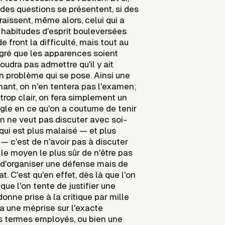
des questions se présentent, si des
raissent, même alors, celui qui a
 habitudes d'esprit bouleversées
e front la difficulté, mais tout au
lgré que les apparences soient
 voudra pas admettre qu'il y ait
n problème qui se pose. Ainsi une
nant, on n'en tentera pas l'examen;
 trop clair, on fera simplement un
ugle en ce qu'on a coutume de tenir
 on ne veut pas discuter avec soi-
ui est plus malaisé — et plus
— c'est de n'avoir pas à discuter
 le moyen le plus sûr de n'être pas
 d'organiser une défense mais de
t. C'est qu'en effet, dès là que l'on
 que l'on tente de justifier une
onne prise à la critique par mille
ra une méprise sur l'exacte
es termes employés, ou bien une