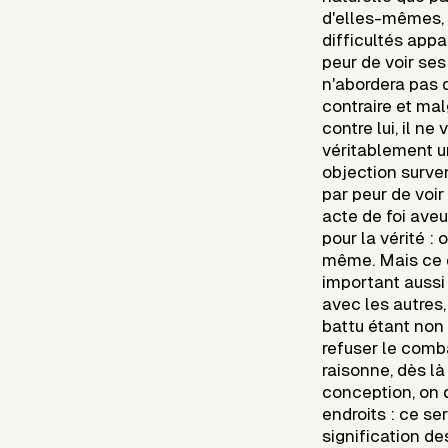
d'elles-mêmes, 
difficultés appa
peur de voir ses
n'abordera pas d
contraire et ma
contre lui, il ne
véritablement u
objection surve
par peur de voir
acte de foi ave
pour la vérité :
même. Mais ce q
important aussi 
avec les autres,
battu étant non
refuser le comba
raisonne, dès là
conception, on d
endroits : ce se
signification d