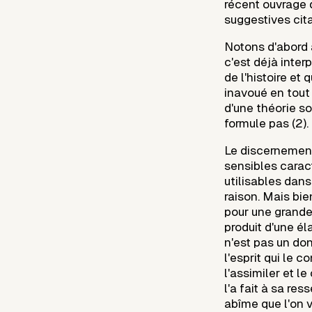
récent ouvrage 
suggestives citat
Notons d'abord a
c'est déjà inter
de l'histoire et
inavoué en tout 
d'une théorie s
formule pas (2).
Le discernement
sensibles caract
utilisables dans
raison. Mais bie
pour une grande
produit d'une éla
n'est pas un do
l'esprit qui le c
l'assimiler et le
l'a fait à sa re
abîme que l'on v