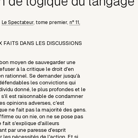
in de logique du langage
s
Le Spectateur
, tome premier,
n° 11,
X FAITS DANS LES DISCUSSIONS
n bon moyen de sauvegarder une
fuser à la critique le droit d'en
n rationnel. Se demander jusqu'à
 défendables les convictions qui
dividu donné, le plus profondes et le
t s'il est raisonnable de condamner
es opinions adverses, c'est
ue ne fait pas la majorité des gens.
ffirme ou on nie, on ne se pose pas
fait s'explique d'ailleurs
nt par une paresse d'esprit
 les nécessités de l'action. Et si,