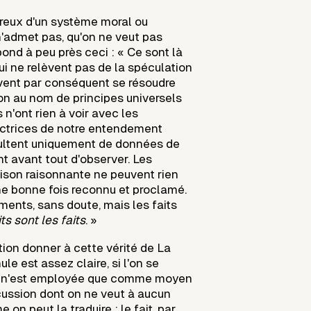
ureux d'un système moral ou
n'admet pas, qu'on ne veut pas
ond à peu près ceci : « Ce sont là
ui ne relèvent pas de la spéculation
uvent par conséquent se résoudre
ion au nom de principes universels
 n'ont rien à voir avec les
ctrices de notre entendement
sultent uniquement de données de
ent avant tout d'observer. Les
aison raisonnante ne peuvent rien
une bonne fois reconnu et proclamé.
ents, sans doute, mais les faits
its sont les faits
. »
tion donner à cette vérité de La
le est assez claire, si l'on se
le n'est employée que comme moyen
scussion dont on ne veut à aucun
 on peut la traduire : le fait, par