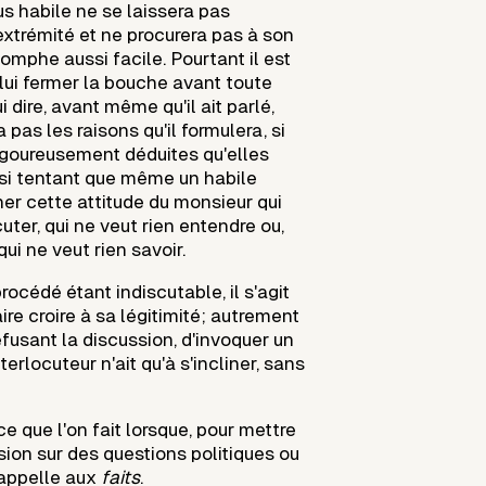
lus habile ne se laissera pas
extrémité et ne procurera pas à son
iomphe aussi facile. Pourtant il est
ui fermer la bouche avant toute
i dire, avant même qu'il ait parlé,
 pas les raisons qu'il formulera, si
rigoureusement déduites qu'elles
t si tentant que même un habile
ner cette attitude du monsieur qui
uter, qui ne veut rien entendre ou,
qui ne veut rien savoir.
procédé étant indiscutable, il s'agit
re croire à sa légitimité; autrement
n refusant la discussion, d'invoquer un
nterlocuteur n'ait qu'à s'incliner, sans
ce que l'on fait lorsque, pour mettre
sion sur des questions politiques ou
 appelle aux
faits
.