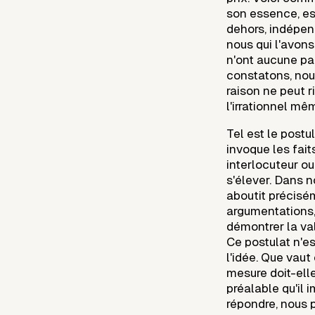
son essence, e
dehors, indépend
nous qui l'avons
n'ont aucune par
constatons, nous
raison ne peut ri
l'irrationnel mê
Tel est le post
invoque les fait
interlocuteur o
s'élever. Dans n
aboutit précisé
argumentations,
démontrer la val
Ce postulat n'es
l'idée. Que vaut
mesure doit-elle
préalable qu'il 
répondre, nous p