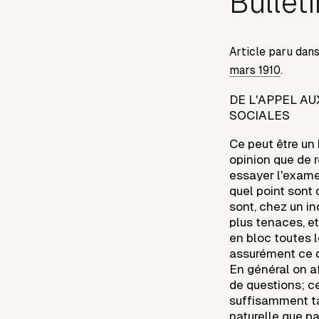
Bullet
Article paru dan
mars 1910
.
DE L'APPEL AU
SOCIALES
Ce peut être u
opinion que de re
essayer l'exame
quel point sont
sont, chez un in
plus tenaces, e
en bloc toutes l
assurément ce q
En général on a
de questions; ce 
suffisamment ta
naturelle que par