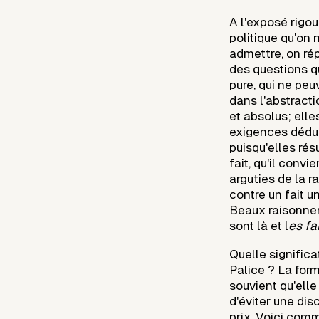
A l'exposé rigo
politique qu'on 
admettre, on rép
des questions q
pure, qui ne pe
dans l'abstract
et absolus; elles
exigences dédu
puisqu'elles ré
fait, qu'il convi
arguties de la r
contre un fait 
Beaux raisonnem
sont là et l
es fa
Quelle significa
Palice ? La formu
souvient qu'el
d'éviter une di
prix. Voici comme