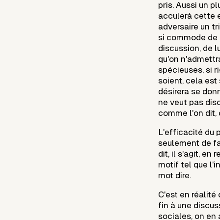
pris. Aussi un p
acculerà cette 
adversaire un tr
si commode de l
discussion, de lu
qu'on n'admettra
spécieuses, si 
soient, cela es
désirera se don
ne veut pas disc
comme l'on dit, 
L'efficacité du 
seulement de fai
dit, il s'agit, e
motif tel que l'i
mot dire.
C'est en réalité 
fin à une discus
sociales, on en