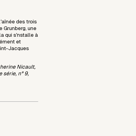
'aînée des trois
ée Grunberg, une
a qui s'nstalle à
rmément et
Saint-Jacques
therine Nicault,
 série, n° 9,