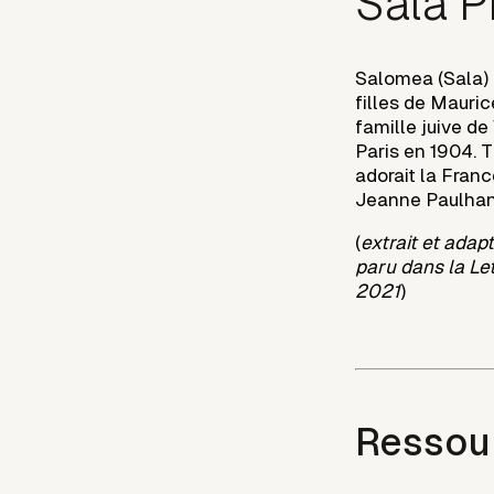
Sala P
Salomea (Sala) 
filles de Mauri
famille juive de 
Paris en 1904. Tr
adorait la Franc
Jeanne Paulhan,
(
extrait et adap
paru dans la Let
2021
)
Ressou