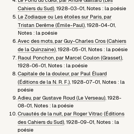
Le Fond du cœur, par André Gaillard (Les
Cahiers du Sud)
,
1928-03-01
,
Notes : la poésie
Le Zodiaque ou Les étoiles sur Paris, par
Tristan Derême (Émile-Paul)
,
1928-04-01
,
Notes : la poésie
Avec des mots, par Guy-Charles Cros (Cahiers
de la Quinzaine)
,
1928-05-01
,
Notes : la poésie
Raoul Ponchon, par Marcel Coulon (Grasset)
,
1928-06-01
,
Notes : la poésie
Capitale de la douleur, par Paul Éluard
(Éditions de la N. R. F.)
,
1928-07-01
,
Notes : la
poésie
Adieu, par Gustave Roud (Le Verseau)
,
1928-
08-01
,
Notes : la poésie
Cruautés de la nuit, par Roger Vitrac (Éditions
des Cahiers du Sud)
,
1928-09-01
,
Notes : la
poésie