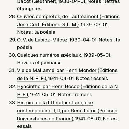
Bacot (Geuthner)
,
1938-04-01
,
Notes : lettres
étrangères
Œuvres complètes, de Lautréamont (Éditions
José Corti Éditions G. L. M.)
,
1939-03-01
,
Notes : la poésie
O. V. de Lubicz-Milosz
,
1939-04-01
,
Notes : la
poésie
Quelques numéros spéciaux
,
1939-05-01
,
Revues et journaux
Vie de Mallarmé, par Henri Mondor (Éditions
de la N. R. F.)
,
1941-04-01
,
Notes : essais
Hyacinthe, par Henri Bosco (Éditions de la N.
R. F.)
,
1941-05-01
,
Notes : romans
Histoire de la littérature française
contemporaine, I, II, par René Lalou (Presses
Universitaires de France)
,
1941-08-01
,
Notes :
essais