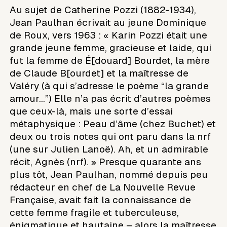
Au sujet de Catherine Pozzi (1882-1934),
Jean Paulhan écrivait au jeune Dominique
de Roux, vers 1963 : « Karin Pozzi était une
grande jeune femme, gracieuse et laide, qui
fut la femme de É[douard] Bourdet, la mère
de Claude B[ourdet] et la maîtresse de
Valéry (à qui s’adresse le poème “la grande
amour…”) Elle n’a pas écrit d’autres poèmes
que ceux-là, mais une sorte d’essai
métaphysique : Peau d’âme (chez Buchet) et
deux ou trois notes qui ont paru dans la nrf
(une sur Julien Lanoë). Ah, et un admirable
récit, Agnès (nrf). » Presque quarante ans
plus tôt, Jean Paulhan, nommé depuis peu
rédacteur en chef de La Nouvelle Revue
Française, avait fait la connaissance de
cette femme fragile et tuberculeuse,
énigmatique et hautaine – alors la maîtresse