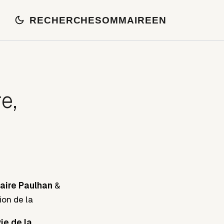
RECHERCHE
SOMMAIRE
EN
e,
laire Paulhan
&
ion de la
ie de la